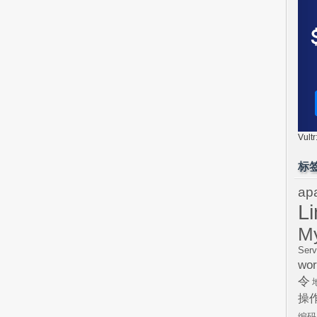
Vul
标
ap
L
M
Serv
wor
令
操
编码