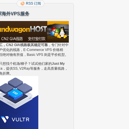
RSS 订阅
荐海外VPS服务
工，CN2 GIA线路极其稳定可靠
，专门针对中
户优化的线路，E-Commerce VPS 价格稍
但绝对物有所值，Basic VPS 则是平价机型。
只想找个机场/梯子？试试他们家的
Just My
ks
，提供SS, V2Ray等服务，走高质量线路，
免折腾。