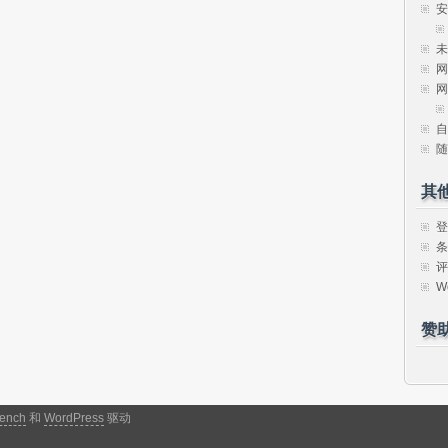
安
未
网
网
自
随
其
登
条
评
W
赞
ench
和
WordPress
驱动