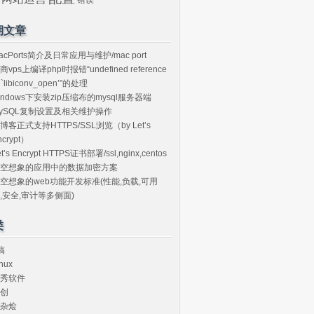
期文章
acPorts简介及日常应用与维护/mac port
商vps上编译php时报错“undefined reference
o `libiconv_open’”的处理
indows下安装zip压缩布的mysql服务器端
ySQL复制设置及相关维护操作
博客正式支持HTTPS/SSL浏览（by Let’s
ncrypt）
et’s Encrypt HTTPS证书部署/ssl,nginx,centos
空想象的应用中的数据加密方案
空想象的web功能开发标准(性能,负载,可用
,安全,审计等多侧面)
类
搞
nux
秀软件
创
杂烩