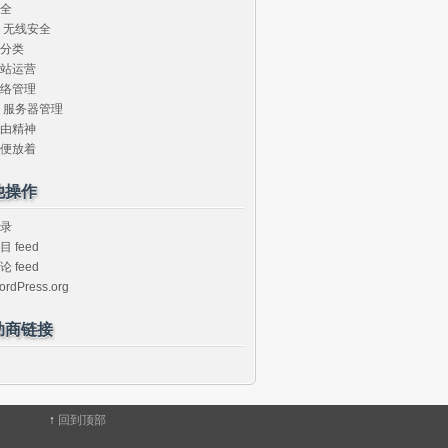
全
无线安全
分类
站运营
络管理
服务器管理
由精神
便放着
他操作
录
目 feed
论 feed
ordPress.org
助商链接
↑
回到顶部