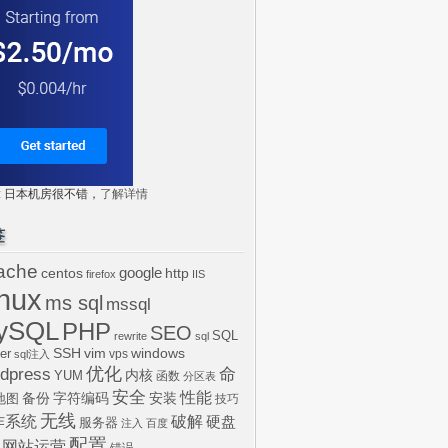
tr: 日本机房很不错，
了解详情
签
ache
centos
google
http
firefox
IIS
inux
ms sql
mssql
ySQL
PHP
SEO
SQL
rewrite
sql
SSH
vim
windows
er
vps
sql注入
dpress
优化
命
内核
YUM
函数
分区表
安全
性能
安装
备份
字符编码
地图
技巧
无线
作系统
破解
硬盘
服务器
注入
百度
配置
网站运营
错误