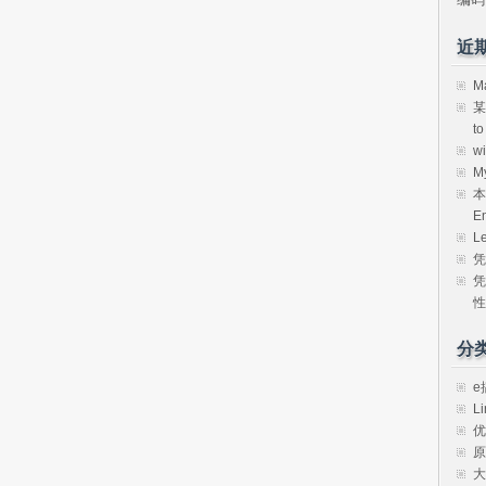
近
M
某
t
w
M
本
E
L
凭
凭
性
分
e
Li
优
原
大