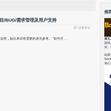
推
/BUG/需求管理及用户支持
没有评论
说明，贴出来供有需要的弟兄参考。 “软件开 …
搬瓦
国用
高、
如果
Soc
省心