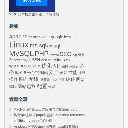
Vultr: 日本机房很不错，
了解详情
标签
apache
centos
google
http
firefox
IIS
Linux
ms sql
mssql
MySQL
PHP
SEO
SQL
rewrite
sql
SSH
vim
windows
Server
vps
sql注入
wordpress
优化
命
内核
YUM
函数
分区表
令
安全
性能
安装
备份
字符编码
地图
技巧
无线
操作系统
破解
硬盘
服务器
注入
百度
配置
网站运营
编码
错误
近期文章
MacPorts简介及日常应用与维护/mac port
某商vps上编译php时报错“undefined reference
to `libiconv_open’”的处理
windows下安装zip压缩布的mysql服务器端