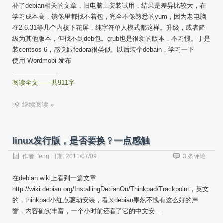
补了debian相关的文章，旧电脑上安装试用，结果是差异比较大，在
学习成本高，镜像里都找不着包，完全不像熟悉的yum，因为老电脑
在2.6.31等几个内核下花屏，纯字符单人模式都这样。升级，或者降
级为其他版本，但找不到deb包。grub也是很新的版本，不习惯。于是
装centsos 6，感觉跟fedora很类似。以后装个debain，学习一下
使用 Wordmobi 发布
———————
阅读全文——共911字
继续阅读 »
linux发行版，是否要换？一点感触
作者:
feng
日期:
2011/07/09
3 条评论
在debian wiki上看到一篇文章
http://wiki.debian.org/InstallingDebianOn/Thinkpad/Trackpoint，英文
的，thinkpad小红点驱动安装，看来debian果然不愧有这么好的声
誉，内容确实丰富，一个小时前还看了它的中文安…