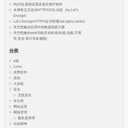
MySQL复制设置及相关维护操作
本博客正式支持HTTPS/SSL浏览（by Let’s
Encrypt）
Let’s Encrypt HTTPS证书部署/ssl,nginx,centos
凭空想象的应用中的数据加密方案
凭空想象的web功能开发标准(性能,负载,可用
性,安全,审计等多侧面)
分类
e搞
Linux
优秀软件
原创
大杂烩
安全
无线安全
未分类
网站运营
网络管理
服务器管理
自由精神