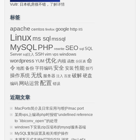
Vultr: 日本机房很不错，
了解详情
标签
apache
centos
google
http
firefox
IIS
Linux
ms sql
mssql
MySQL
PHP
SEO
SQL
rewrite
sql
SSH
vim
windows
Server
vps
sql注入
wordpress
优化
命
内核
YUM
函数
分区表
令
安全
性能
安装
备份
字符编码
地图
技巧
无线
操作系统
破解
硬盘
服务器
注入
百度
配置
网站运营
编码
错误
近期文章
MacPorts简介及日常应用与维护/mac port
某商vps上编译php时报错“undefined reference
to `libiconv_open’”的处理
windows下安装zip压缩布的mysql服务器端
MySQL复制设置及相关维护操作
本博客正式支持HTTPS/SSL浏览（by Let’s