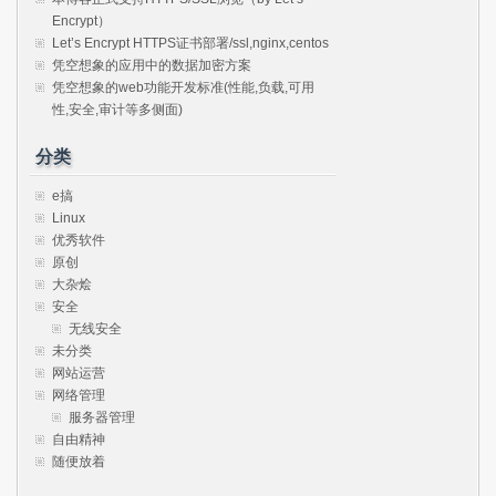
Encrypt）
Let’s Encrypt HTTPS证书部署/ssl,nginx,centos
凭空想象的应用中的数据加密方案
凭空想象的web功能开发标准(性能,负载,可用
性,安全,审计等多侧面)
分类
e搞
Linux
优秀软件
原创
大杂烩
安全
无线安全
未分类
网站运营
网络管理
服务器管理
自由精神
随便放着