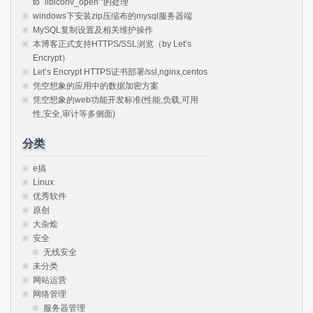
to `libiconv_open’”的处理
windows下安装zip压缩布的mysql服务器端
MySQL复制设置及相关维护操作
本博客正式支持HTTPS/SSL浏览（by Let’s
Encrypt）
Let’s Encrypt HTTPS证书部署/ssl,nginx,centos
凭空想象的应用中的数据加密方案
凭空想象的web功能开发标准(性能,负载,可用
性,安全,审计等多侧面)
分类
e搞
Linux
优秀软件
原创
大杂烩
安全
无线安全
未分类
网站运营
网络管理
服务器管理