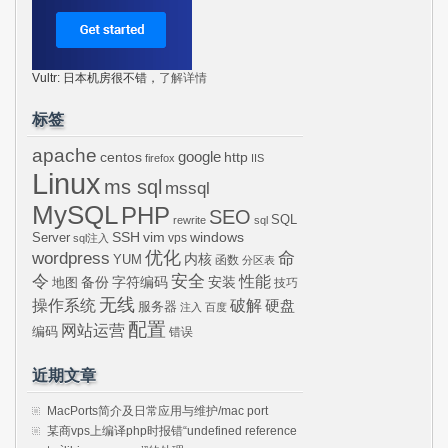
Vultr: 日本机房很不错，
了解详情
标签
apache
centos
google
http
firefox
IIS
Linux
ms sql
mssql
MySQL
PHP
SEO
SQL
rewrite
sql
SSH
vim
windows
Server
vps
sql注入
wordpress
优化
命
内核
YUM
函数
分区表
令
安全
性能
安装
备份
字符编码
地图
技巧
无线
操作系统
破解
硬盘
服务器
注入
百度
配置
网站运营
编码
错误
近期文章
MacPorts简介及日常应用与维护/mac port
某商vps上编译php时报错“undefined reference