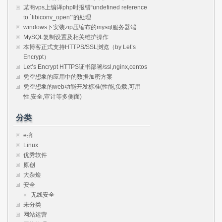
某商vps上编译php时报错“undefined reference
to `libiconv_open’”的处理
windows下安装zip压缩布的mysql服务器端
MySQL复制设置及相关维护操作
本博客正式支持HTTPS/SSL浏览（by Let’s
Encrypt）
Let’s Encrypt HTTPS证书部署/ssl,nginx,centos
凭空想象的应用中的数据加密方案
凭空想象的web功能开发标准(性能,负载,可用
性,安全,审计等多侧面)
分类
e搞
Linux
优秀软件
原创
大杂烩
安全
无线安全
未分类
网站运营