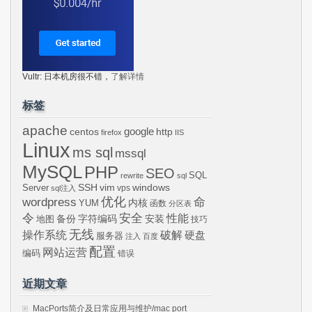
Vultr: 日本机房很不错，
了解详情
标签
apache
centos
google
http
firefox
IIS
Linux
ms sql
mssql
MySQL
PHP
SEO
SQL
rewrite
sql
SSH
vim
windows
Server
vps
sql注入
wordpress
优化
命
内核
YUM
函数
分区表
令
安全
性能
安装
备份
字符编码
地图
技巧
无线
操作系统
破解
硬盘
服务器
注入
百度
配置
网站运营
编码
错误
近期文章
MacPorts简介及日常应用与维护/mac port