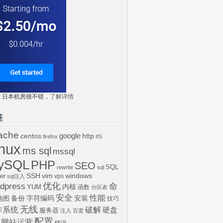
tr: 日本机房很不错，
了解详情
签
ache
centos
google
http
firefox
IIS
inux
ms sql
mssql
ySQL
PHP
SEO
SQL
rewrite
sql
SSH
vim
windows
er
vps
sql注入
dpress
优化
命
内核
YUM
函数
分区表
安全
性能
安装
备份
字符编码
地图
技巧
无线
作系统
破解
硬盘
服务器
注入
百度
配置
网站运营
错误