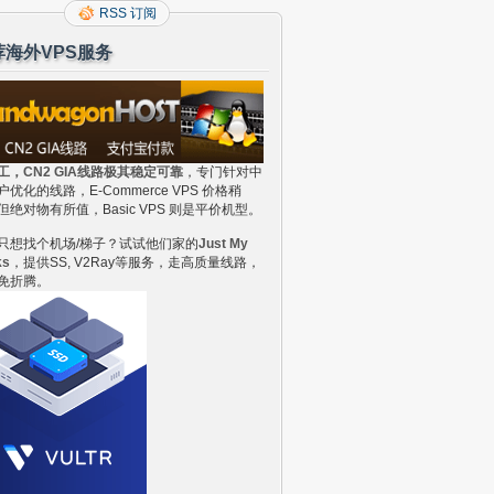
RSS 订阅
荐海外VPS服务
工，CN2 GIA线路极其稳定可靠
，专门针对中
户优化的线路，E-Commerce VPS 价格稍
但绝对物有所值，Basic VPS 则是平价机型。
只想找个机场/梯子？试试他们家的
Just My
ks
，提供SS, V2Ray等服务，走高质量线路，
免折腾。