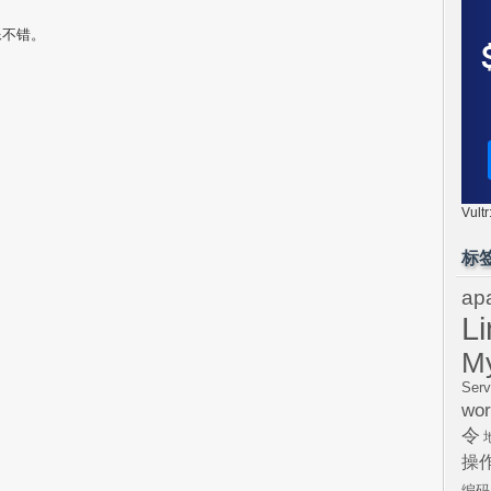
像不错。
Vul
标
ap
L
M
Serv
wor
令
操
编码