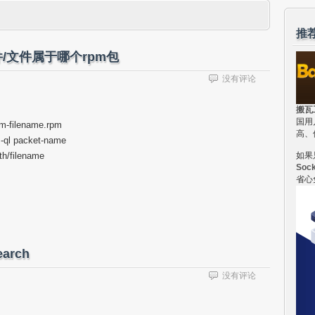
推
/文件属于哪个rpm包
没有评论
搬瓦
国用
ilename.rpm
高、
acket-name
如果
filename
Soc
省心
earch
没有评论