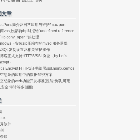
期文章
acPorts简介及日常应用与维护/mac port
商vps上编译php时报错“undefined reference
o `libiconv_open’”的处理
indows下安装zip压缩布的mysql服务器端
ySQL复制设置及相关维护操作
博客正式支持HTTPS/SSL浏览（by Let’s
ncrypt）
et’s Encrypt HTTPS证书部署/ssl,nginx,centos
空想象的应用中的数据加密方案
空想象的web功能开发标准(性能,负载,可用
,安全,审计等多侧面)
类
搞
nux
秀软件
创
杂烩