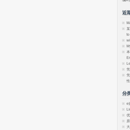
近
M
某
t
w
M
本
E
L
凭
凭
性
分
e
Li
优
原
大