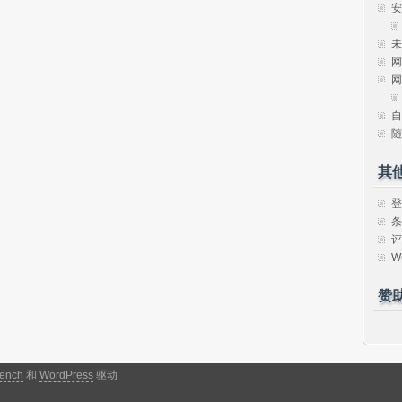
安
未
网
网
自
随
其
登
条
评
W
赞
ench
和
WordPress
驱动