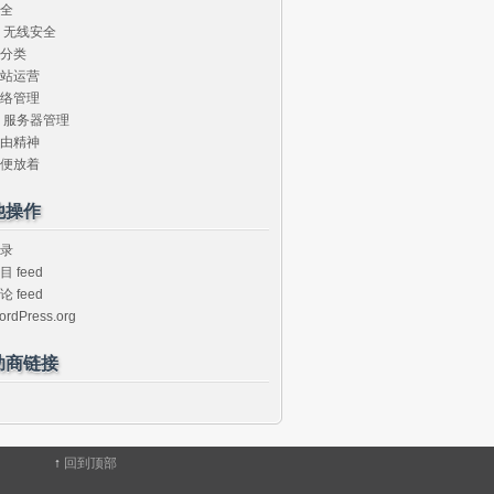
全
无线安全
分类
站运营
络管理
服务器管理
由精神
便放着
他操作
录
目 feed
论 feed
ordPress.org
助商链接
↑
回到顶部