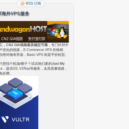
RSS 订阅
荐海外VPS服务
工，CN2 GIA线路极其稳定可靠
，专门针对中
户优化的线路，E-Commerce VPS 价格稍
但绝对物有所值，Basic VPS 则是平价机型。
只想找个机场/梯子？试试他们家的
Just My
ks
，提供SS, V2Ray等服务，走高质量线路，
免折腾。