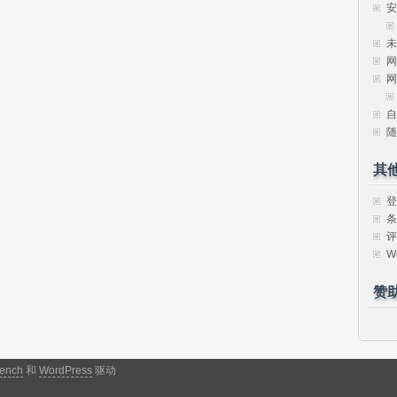
安
未
网
网
自
随
其
登
条
评
W
赞
ench
和
WordPress
驱动