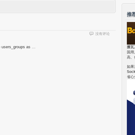
推
没有评论
rs_groups as …
搬瓦
国用
高、
如果
Soc
省心