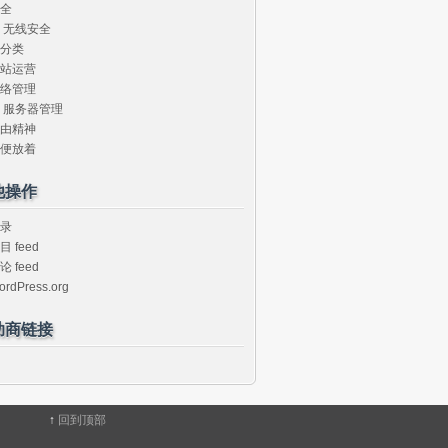
全
无线安全
分类
站运营
络管理
服务器管理
由精神
便放着
他操作
录
目 feed
论 feed
ordPress.org
助商链接
↑
回到顶部