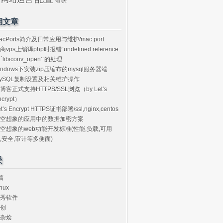
期文章
acPorts简介及日常应用与维护/mac port
商vps上编译php时报错“undefined reference
o `libiconv_open’”的处理
indows下安装zip压缩布的mysql服务器端
ySQL复制设置及相关维护操作
博客正式支持HTTPS/SSL浏览（by Let’s
ncrypt）
et’s Encrypt HTTPS证书部署/ssl,nginx,centos
空想象的应用中的数据加密方案
空想象的web功能开发标准(性能,负载,可用
,安全,审计等多侧面)
类
搞
nux
秀软件
创
杂烩