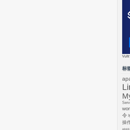
Vul
标
ap
L
M
Serv
wor
令
操
编码