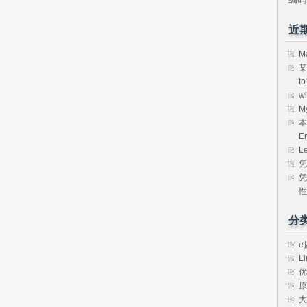
近
M
某
t
w
M
本
E
L
凭
凭
性
分
e
Li
优
原
大