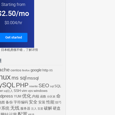
tr: 日本机房很不错，
了解详情
签
ache
centos
google
http
firefox
IIS
inux
ms sql
mssql
ySQL
PHP
SEO
SQL
rewrite
sql
SSH
vim
windows
er
vps
sql注入
dpress
优化
命
内核
YUM
函数
分区表
安全
性能
安装
备份
字符编码
地图
技巧
无线
作系统
破解
硬盘
服务器
注入
百度
配置
网站运营
错误