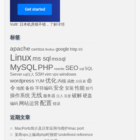
Vultr: 日本机房很不错，
了解详情
标签
apache
centos
google
http
firefox
IIS
Linux
ms sql
mssql
MySQL
PHP
SEO
SQL
rewrite
sql
SSH
vim
windows
Server
vps
sql注入
wordpress
优化
命
内核
YUM
函数
分区表
令
安全
性能
安装
备份
字符编码
地图
技巧
无线
操作系统
破解
硬盘
服务器
注入
百度
配置
网站运营
编码
错误
近期文章
MacPorts简介及日常应用与维护/mac port
某商vps上编译php时报错“undefined reference