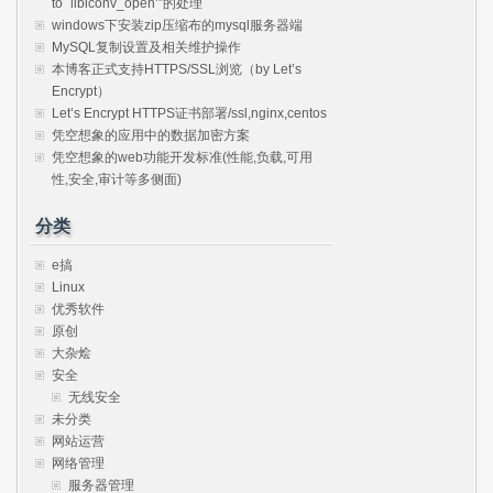
to `libiconv_open’”的处理
windows下安装zip压缩布的mysql服务器端
MySQL复制设置及相关维护操作
本博客正式支持HTTPS/SSL浏览（by Let’s
Encrypt）
Let’s Encrypt HTTPS证书部署/ssl,nginx,centos
凭空想象的应用中的数据加密方案
凭空想象的web功能开发标准(性能,负载,可用
性,安全,审计等多侧面)
分类
e搞
Linux
优秀软件
原创
大杂烩
安全
无线安全
未分类
网站运营
网络管理
服务器管理