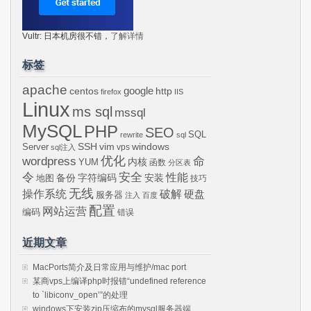
Vultr: 日本机房很不错，
了解详情
标签
apache
centos
google
http
firefox
IIS
Linux
ms sql
mssql
MySQL
PHP
SEO
SQL
rewrite
sql
SSH
vim
windows
Server
vps
sql注入
wordpress
优化
命
内核
YUM
函数
分区表
令
安全
性能
安装
备份
字符编码
地图
技巧
无线
操作系统
破解
硬盘
服务器
注入
百度
配置
网站运营
编码
错误
近期文章
MacPorts简介及日常应用与维护/mac port
某商vps上编译php时报错“undefined reference
to `libiconv_open’”的处理
windows下安装zip压缩布的mysql服务器端