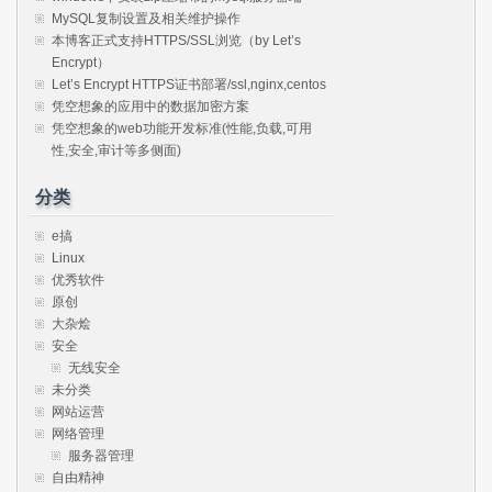
MySQL复制设置及相关维护操作
本博客正式支持HTTPS/SSL浏览（by Let’s
Encrypt）
Let’s Encrypt HTTPS证书部署/ssl,nginx,centos
凭空想象的应用中的数据加密方案
凭空想象的web功能开发标准(性能,负载,可用
性,安全,审计等多侧面)
分类
e搞
Linux
优秀软件
原创
大杂烩
安全
无线安全
未分类
网站运营
网络管理
服务器管理
自由精神