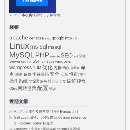
Vultr: 日本机房很不错，
了解详情
标签
apache
centos
google
http
firefox
IIS
Linux
ms sql
mssql
MySQL
PHP
SEO
SQL
rewrite
sql
SSH
vim
windows
Server
vps
sql注入
wordpress
优化
命
内核
YUM
函数
分区表
令
安全
性能
安装
备份
字符编码
地图
技巧
无线
操作系统
破解
硬盘
服务器
注入
百度
配置
网站运营
编码
错误
近期文章
MacPorts简介及日常应用与维护/mac port
某商vps上编译php时报错“undefined reference
to `libiconv_open’”的处理
windows下安装zip压缩布的mysql服务器端