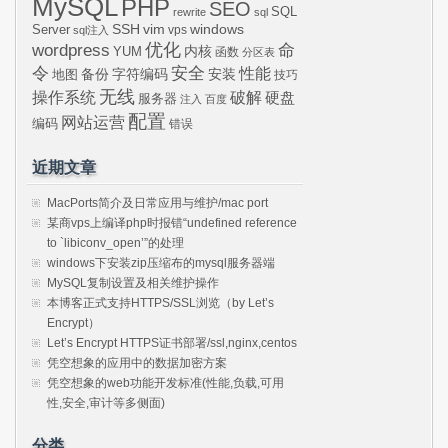
MySQL
PHP
SEO
SQL
rewrite
sql
SSH
vim
windows
Server
vps
sql注入
wordpress
优化
命
内核
YUM
函数
分区表
令
安全
性能
安装
备份
字符编码
地图
技巧
无线
操作系统
破解
硬盘
服务器
注入
百度
配置
网站运营
编码
错误
近期文章
MacPorts简介及日常应用与维护/mac port
某商vps上编译php时报错“undefined reference
to `libiconv_open’”的处理
windows下安装zip压缩布的mysql服务器端
MySQL复制设置及相关维护操作
本博客正式支持HTTPS/SSL浏览（by Let’s
Encrypt）
Let’s Encrypt HTTPS证书部署/ssl,nginx,centos
凭空想象的应用中的数据加密方案
凭空想象的web功能开发标准(性能,负载,可用
性,安全,审计等多侧面)
分类