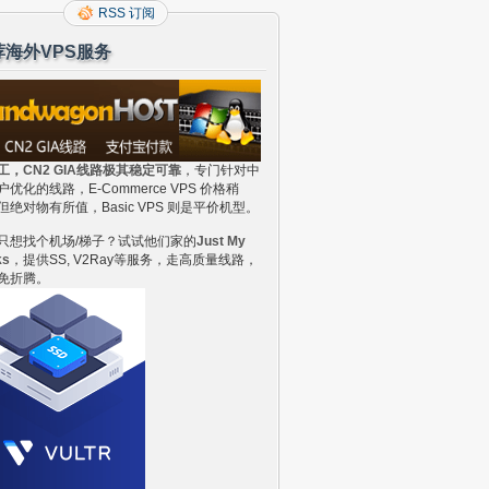
RSS 订阅
荐海外VPS服务
工，CN2 GIA线路极其稳定可靠
，专门针对中
户优化的线路，E-Commerce VPS 价格稍
但绝对物有所值，Basic VPS 则是平价机型。
只想找个机场/梯子？试试他们家的
Just My
ks
，提供SS, V2Ray等服务，走高质量线路，
免折腾。