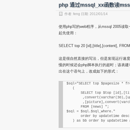
php 通过mssql_xx函数读mssq
作者:
feng
日期: 2012/01/14
使用php写的web程序，从mssql 2
起先使用：
SELECT top 20 [id],[title],[content], FRO
这是很自然直接的写法，但是发现运行速
慢的时候还会php脚本执行的超时；该表
出在这个语句上，改成如下的形式：
 $sql="SELECT top $pagesize * fro
    (

        SELECT top $top [id],[tit
         ,convert(varchar(30),[u
         ,[picture],convert(varc
        FROM [news] ";

 $sql = $sql.$sql_where."

        order by updatetime desc

    ) as bb order by updatetime 