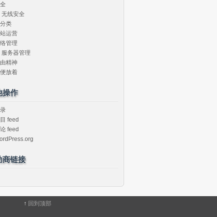
全
无线安全
分类
站运营
络管理
服务器管理
由精神
便放着
他操作
录
目 feed
论 feed
ordPress.org
助商链接
↑
回到顶部