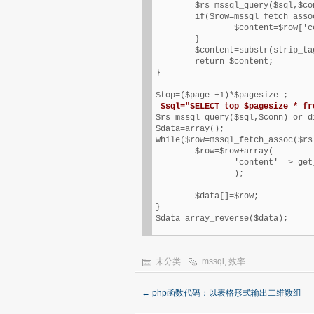
	$rs=mssql_query($sql,$conn);

	if($row=mssql_fetch_assoc($rs)){

		$content=$row['content'];

	}

	$content=substr(strip_tags($content),0,500);

	return $content;

}

$sql="SELECT top $pagesize * fr

$rs=mssql_query($sql,$conn) or d
$data=array();

while($row=mssql_fetch_assoc($rs)
	$row=$row+array(

		'content' => get_content($row['id'])

		);

	$data[]=$row;

}

$data=array_reverse($data);
未分类
mssql
,
效率
←
php函数代码：以表格形式输出二维数组