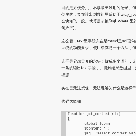
目的是方便分页，不读取出没用的记录。但
倒序的，要在读出到数组里后使用array_rev
会快如飞一般。就算是改换$sql_where
句效率)。
这么看，text型字段实在是mssql里s
系统的功能要求，使用缓存是一个方法，
几乎是异想天开的念头：拆成多个语句，先读
一条的读出text字段，并拼到结果数组里
理想。
实在是无法想像，无法理解为什么是这样
代码大致如下：
function get_content($id)

{

	global $conn;

	$content='';

	$sql='select convert(varchar(max),content) as content FROM [news] where id='.(int)$id;
