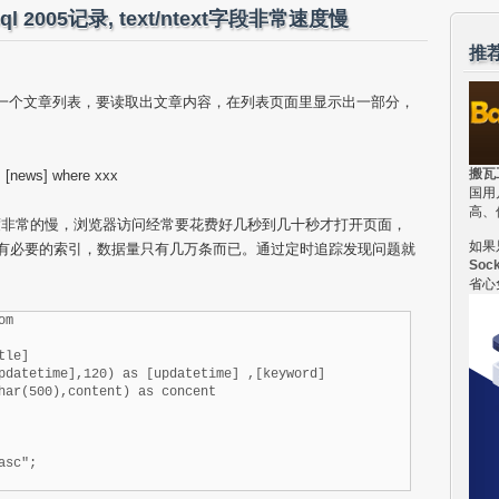
l 2005记录, text/ntext字段非常速度慢
推
005读取一个文章列表，要读取出文章内容，在列表页面里显示出一部分，
搬瓦
M [news] where xxx
国用
高、
度非常的慢，浏览器访问经常要花费好几秒到几十秒才打开页面，
如果
建有必要的索引，数据量只有几万条而已。通过定时追踪发现问题就
Soc
省心
m

le]

pdatetime],120) as [updatetime] ,[keyword]

har(500),content) as concent

asc";