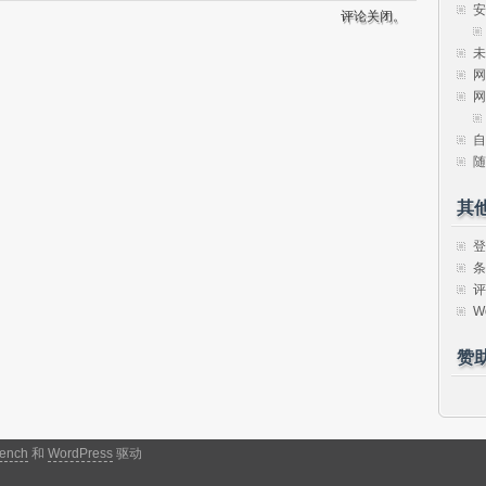
安
评论关闭。
未
网
网
自
随
其
登
条
评
W
赞
ench
和
WordPress
驱动