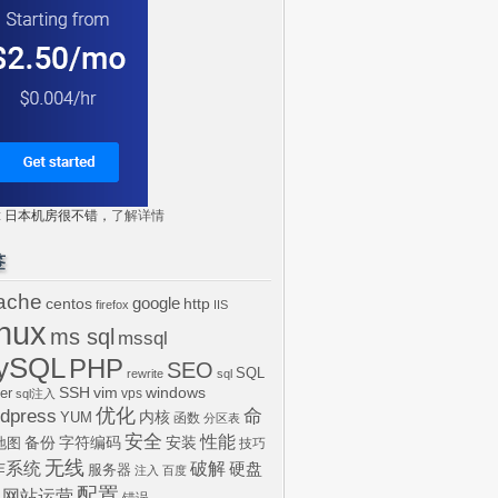
tr: 日本机房很不错，
了解详情
签
ache
centos
google
http
firefox
IIS
inux
ms sql
mssql
ySQL
PHP
SEO
SQL
rewrite
sql
SSH
vim
windows
er
vps
sql注入
dpress
优化
命
内核
YUM
函数
分区表
安全
性能
安装
备份
字符编码
地图
技巧
无线
作系统
破解
硬盘
服务器
注入
百度
配置
网站运营
错误