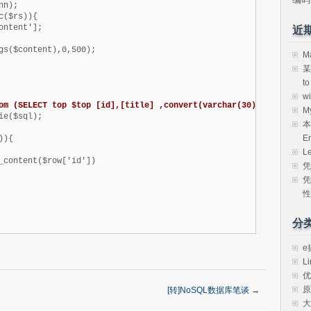
近
M
某
t
w
om (SELECT top $top [id],[title] ,convert(varchar(30),[updatetim
M
ie($sql);

本
E
){

L
凭
凭
性
分
e
Li
优
原
[转]NoSQL数据库笔谈
→
大