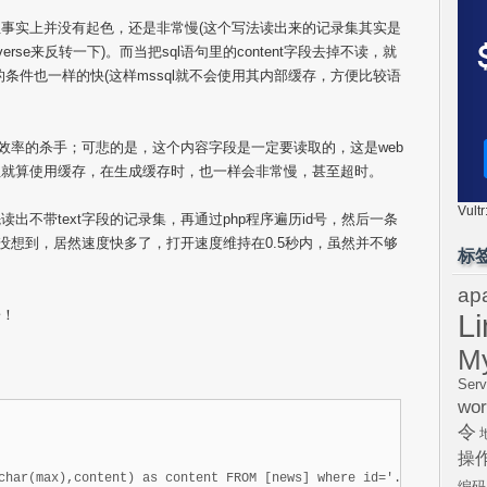
事实上并没有起色，还是非常慢(这个写法读出来的记录集其实是
erse来反转一下)。而当把sql语句里的content字段去掉不读，就
 里的条件也一样的快(这样mssql就不会使用其内部缓存，方便比较语
ql语句效率的杀手；可悲的是，这个内容字段是一定要读取的，这是web
但就算使用缓存，在生成缓存时，也一样会非常慢，甚至超时。
Vul
出不带text字段的记录集，再通过php程序遍历id号，然后一条
，没想到，居然速度快多了，打开速度维持在0.5秒内，虽然并不够
标
ap
子！
L
M
Serv
wor
令
操
编码