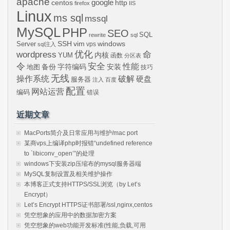
apache
centos
google
http
firefox
IIS
Linux
ms sql
mssql
MySQL
PHP
SEO
SQL
rewrite
sql
SSH
vim
windows
Server
vps
sql注入
wordpress
优化
命
内核
YUM
函数
分区表
令
安全
性能
安装
备份
字符编码
地图
技巧
无线
操作系统
破解
硬盘
服务器
注入
百度
配置
网站运营
编码
错误
近期文章
MacPorts简介及日常应用与维护/mac port
某商vps上编译php时报错“undefined reference
to `libiconv_open’”的处理
windows下安装zip压缩布的mysql服务器端
MySQL复制设置及相关维护操作
本博客正式支持HTTPS/SSL浏览（by Let’s
Encrypt）
Let’s Encrypt HTTPS证书部署/ssl,nginx,centos
凭空想象的应用中的数据加密方案
凭空想象的web功能开发标准(性能,负载,可用