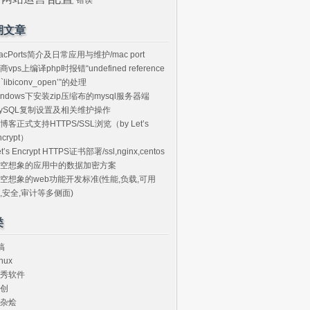
期文章
acPorts简介及日常应用与维护/mac port
商vps上编译php时报错“undefined reference
o `libiconv_open’”的处理
indows下安装zip压缩布的mysql服务器端
ySQL复制设置及相关维护操作
博客正式支持HTTPS/SSL浏览（by Let’s
ncrypt）
et’s Encrypt HTTPS证书部署/ssl,nginx,centos
空想象的应用中的数据加密方案
空想象的web功能开发标准(性能,负载,可用
,安全,审计等多侧面)
类
搞
nux
秀软件
创
杂烩