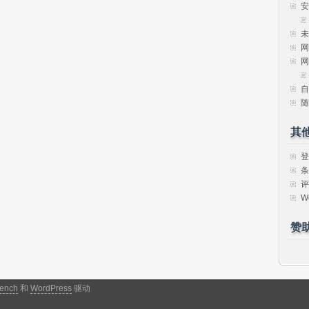
安
未
网
网
自
随
其
登
条
评
W
赞
ench
和
WordPress
驱动