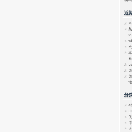
近
M
某
t
w
M
本
E
L
凭
凭
性
分
e
Li
优
原
大