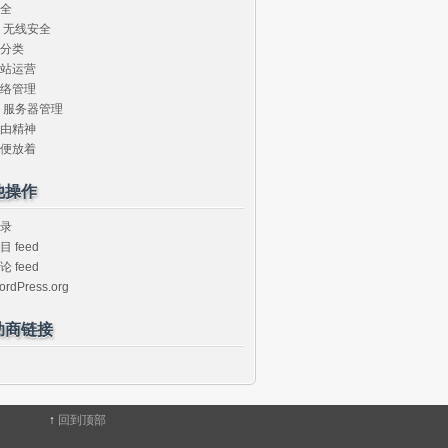
全
无线安全
分类
站运营
络管理
服务器管理
由精神
便放着
他操作
录
目 feed
论 feed
ordPress.org
助商链接
↑
回到顶部