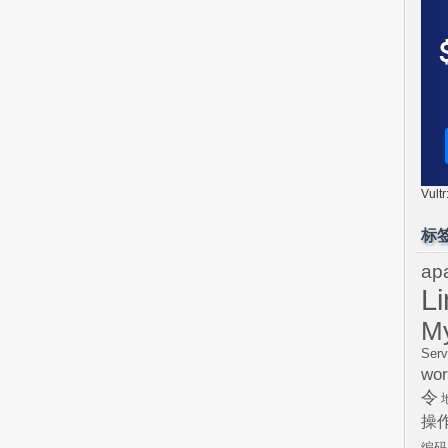
Vul
标
ap
L
M
Serv
wor
令
操
编码