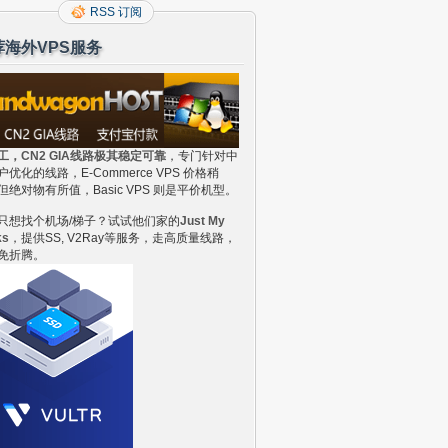
RSS 订阅
荐海外VPS服务
工，CN2 GIA线路极其稳定可靠
，专门针对中
户优化的线路，E-Commerce VPS 价格稍
但绝对物有所值，Basic VPS 则是平价机型。
只想找个机场/梯子？试试他们家的
Just My
ks
，提供SS, V2Ray等服务，走高质量线路，
免折腾。