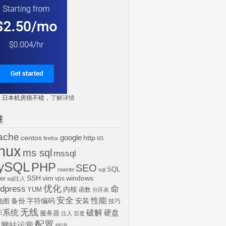
tr: 日本机房很不错，
了解详情
签
ache
centos
google
http
firefox
IIS
inux
ms sql
mssql
ySQL
PHP
SEO
SQL
rewrite
sql
SSH
vim
windows
er
vps
sql注入
dpress
优化
命
内核
YUM
函数
分区表
安全
性能
安装
备份
字符编码
地图
技巧
无线
作系统
破解
硬盘
服务器
注入
百度
配置
网站运营
错误