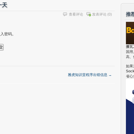
一天
推
查看评论
发表评论
(0)
输入密码。
搬瓦
国用
高、
如果
Soc
雅虎知识堂程序出错信息
→
省心